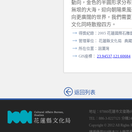
動向，金色的半圓形求分布
無垠的大海，迎向朝陽乘風
向更廣闊的世界，我們需要
文化同時散撥四方。
得獎紀錄：2005 花蓮國際石
管理單位： 花蓮縣文化局 典藏
所在位置：洄瀾灣
GIS座標：
23.94537,121.60684
返回列表
地址：97060花蓮市文復路
TEL：886-3-8227121 分機24
Copyright © 2012 All
建議使用IE8版本以上螢幕最佳