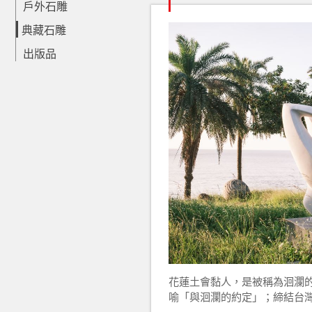
戶外石雕
典藏石雕
出版品
花蓮土會黏人，是被稱為洄瀾的
喻「與洄瀾的約定」；締結台