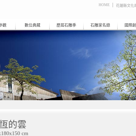
HOME
花蓮縣文化
參觀
數位典藏
歷屆石雕季
石雕家名錄
國際
恆的雲
x180x150 cm