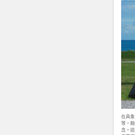
在具象
等，融
念。這