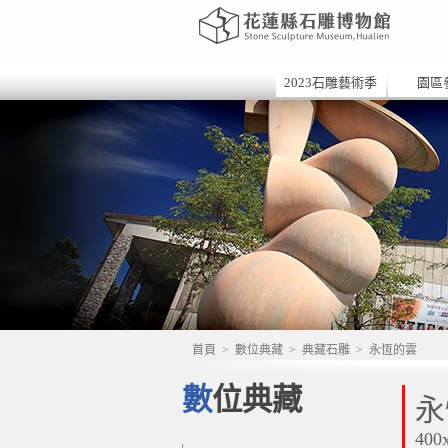
2023石雕藝術季
園區
首頁
>
數位典藏
>
典藏石雕
>
永恆的雲
數位典藏
永
400