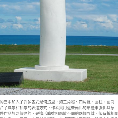
的雲中加入了許多各式幾何造型，如三角體、四角錐、圓柱、圓筒
合了具象和抽象的表達方式，作者貫用這些簡化的形體來強化其意
件作品想要傳達的，是這形體雖相屬於不同的兩個界域，卻有著相