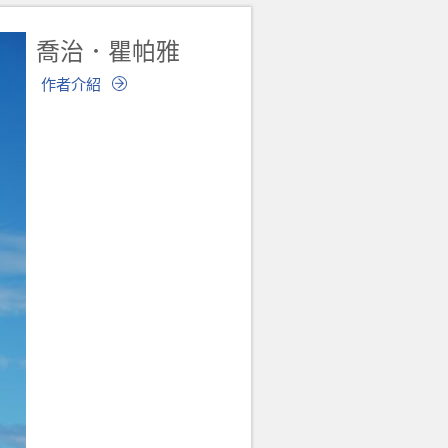
喬治．瞿帕雅
作者介紹