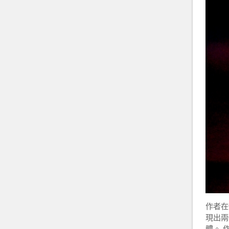
作者在
現出兩
體。 