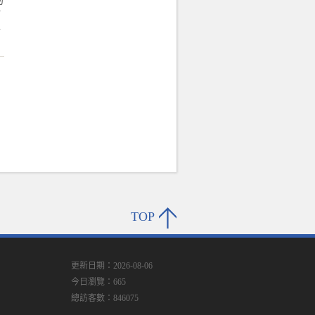
而
者
TOP
更新日期：2026-08-06
今日瀏覽：665
總訪客數：846075