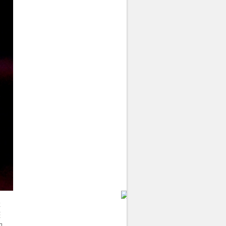
表
整
的