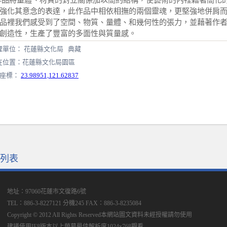
強化其意念的表達，此作品中相依相撫的兩個靈魂，更堅強地併肩
品裡我們感受到了空間、物質、量體、和幾何性的張力，並藉著作
創造性，生產了豐富的多面性與質量感。
理單位： 花蓮縣文化局 典藏
在位置：花蓮縣文化局園區
S座標：
23.98951,121.62837
列表
地址：97060花蓮市文復路6號
TEL：886-3-8227121 分機245
FAX：886-3-8235084
Copyright © 2012 All Rights Reserved本網站圖文資料未經授權請勿使用
建議使用IE8版本以上螢幕最佳解析度1024x768觀看