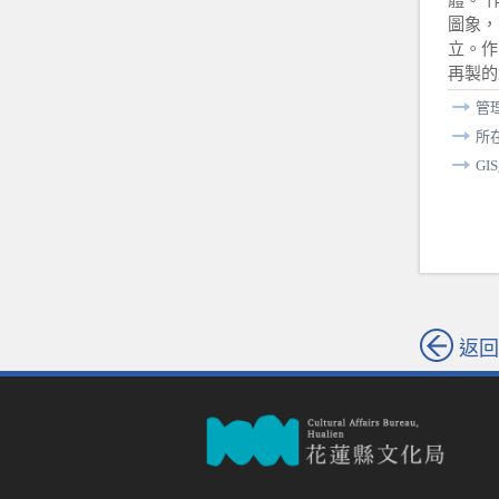
圖象，
立。作
再製的
管
所
GI
返回