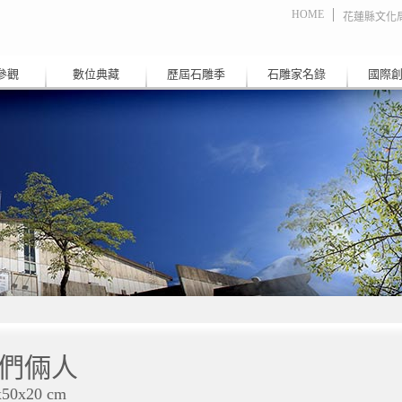
HOME
花蓮縣文化
參觀
數位典藏
歷屆石雕季
石雕家名錄
國際
們倆人
x50x20 cm