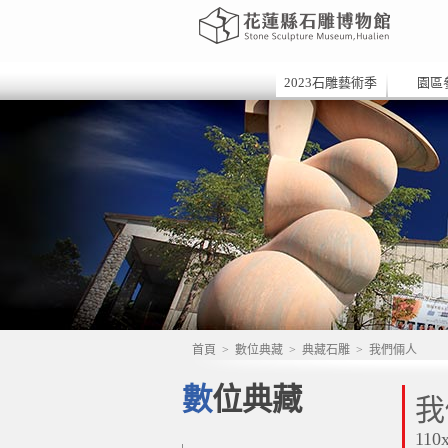
2023石雕藝術季
園區
首頁
>
數位典藏
>
典藏石雕
>
我們倆人
數位典藏
我
110