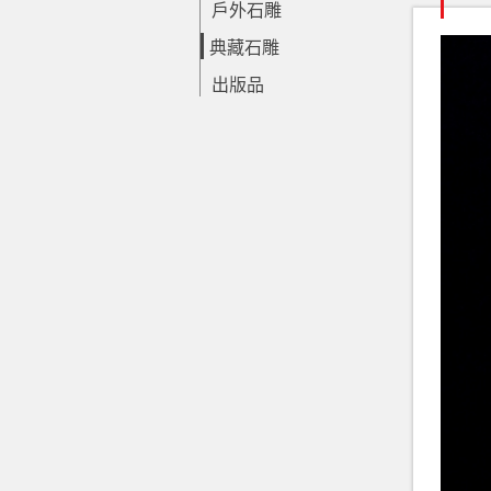
戶外石雕
典藏石雕
出版品