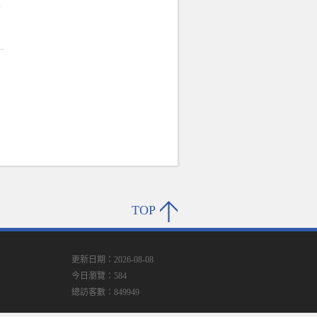
考
圓
TOP
更新日期：2026-08-08
今日瀏覽：584
總訪客數：849949