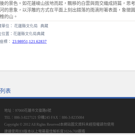
後的景色。如花蓮峻山拔地而起，飄移的白雲與雨交織成詩篇，思
河的意象，以浮雕的方式在平面上刻出錯落的雨滴附著表面，象徵
椎的山。
理單位： 花蓮縣文化局 典藏
在位置：花蓮縣文化局典藏
S座標：
23.98951,121.62837
列表
地址：97060花蓮市文復路6號
TEL：886-3-8227121 分機245
FAX：886-3-8235084
Copyright © 2012 All Rights Reserved本網站圖文資料未經授權請勿使用
建議使用IE8版本以上螢幕最佳解析度1024x768觀看