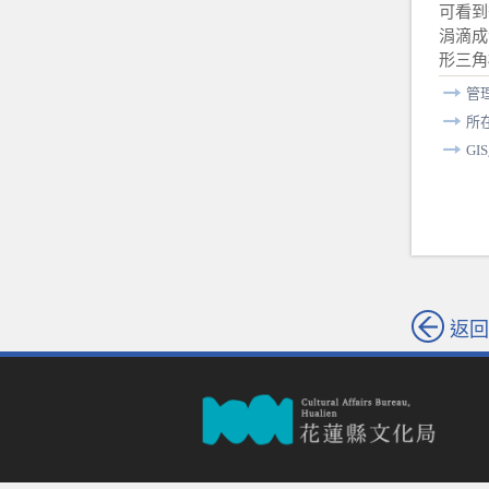
可看到
涓滴成
形三角
管
所
GI
返回