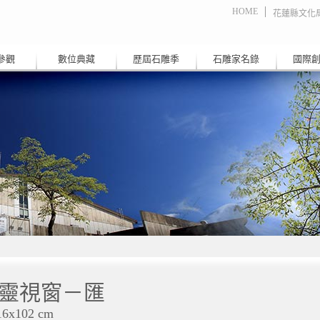
HOME
花蓮縣文化
參觀
數位典藏
歷屆石雕季
石雕家名錄
國際
靈視窗－匯
16x102 cm