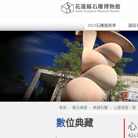
2023石雕藝術季
園區
首頁
>
數位典藏
>
典藏石雕
>
心靈視窗－匯
數位典藏
心
42x