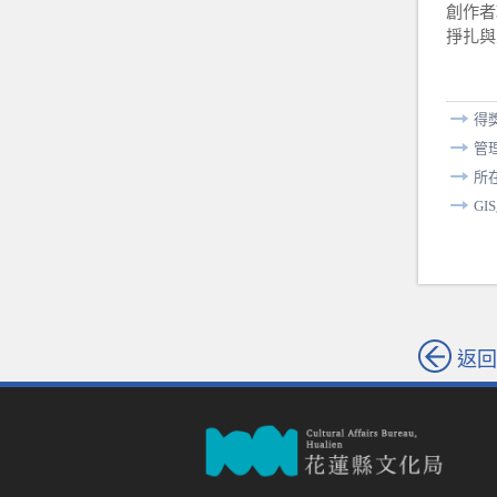
創作者
掙扎與
得
管
所
GI
返回