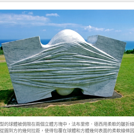
型的球體被侷限在兩個立體方塊中，法布里修．德西用柔軟的皺折
從圓到方的幾何拉距，使得包覆在球體和方體幾何表面的柔軟線條