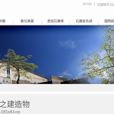
HOME
花蓮縣文化
參觀
數位典藏
歷屆石雕季
石雕家名錄
國際
之建造物
x185x81cm