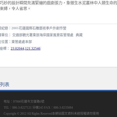
巧妙的設計瞬間充滿緊繃的戲劇張力，象徵生水泥叢林中人類生命
束縛，令人省思。
獎紀錄：2001花蓮國際石雕藝術季戶外創作營
理單位： 交通部觀光署東部海岸國家風景區管理處 典藏
在位置：東管處處本部
S座標：
23.02044,121.32546
列表
地址：97060花蓮市文復路6號
TEL：886-3-8227121 分機245
FAX：886-3-8235084
Copyright © 2012 All Rights Reserved本網站圖文資料未經授權請勿使用