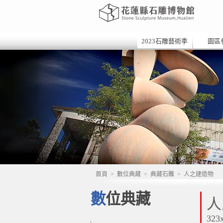
2023石雕藝術季
園區
首頁
>
數位典藏
>
典藏石雕
>
人之建造物
數位典藏
人
323