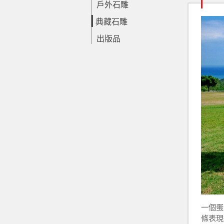
戶外石雕
典藏石雕
出版品
一個蛋
條表現