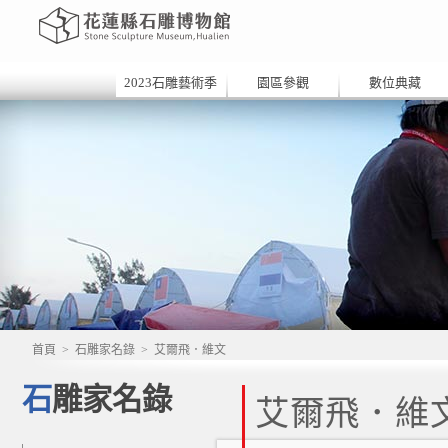
2023石雕藝術季
園區參觀
數位典藏
首頁
>
石雕家名錄
>
艾爾飛．維文
石雕家名錄
艾爾飛．維