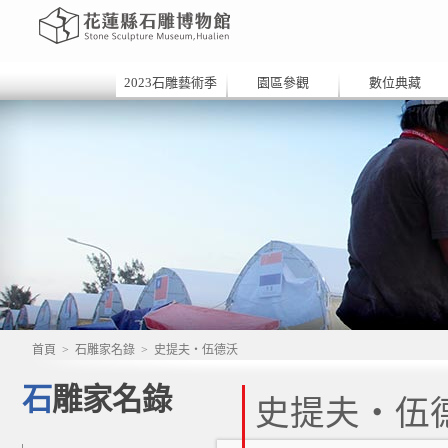
2023石雕藝術季
園區參觀
數位典藏
首頁
>
石雕家名錄
>
史提夫‧伍德沃
石雕家名錄
史提夫‧伍