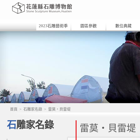
2023石雕藝術季
園區參觀
數位典藏
首頁
>
石雕家名錄
>
雷莫‧貝雷堤
石雕家名錄
雷莫‧貝雷堤