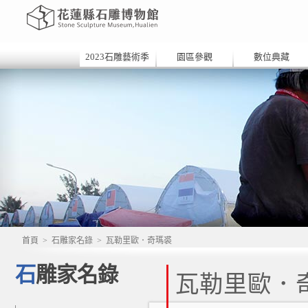
2023石雕藝術季
園區參觀
數位典藏
首頁
>
石雕家名錄
>
瓦勒里歐．奇瑪裘
石雕家名錄
瓦勒里歐．