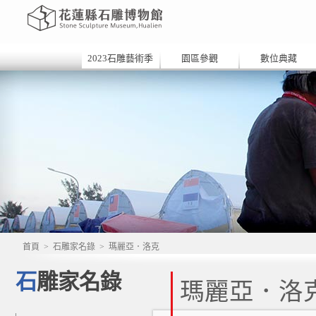
2023石雕藝術季
園區參觀
數位典藏
首頁
>
石雕家名錄
>
瑪麗亞．洛克
石雕家名錄
瑪麗亞．洛