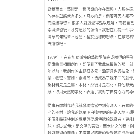
對我而言，藝術是一種假設的存在型態，人類在這
的存在型態就有多久，奇妙的是，倘若哪天人類不
而繼續存留。 很多人對這覺得難以理解，而我自
索與練習後，才有這般的領悟。我想在此提一件事
滿意的句點並不容易，基於這樣的想法，在嚴謹看
許遺憾吧。
1979年，在布加勒斯特的藝術學院完成雕塑的學
從事繪畫相關創作，即便到了我此生最後的那一刻，
年以前，我創作的主題很多元，涵蓋具象與抽象，
量、物理、實體、靈體等，皆成為了我不二的創作
塑材料先是金屬、木材，然後才是石材，其他非天
感，取用天然的素材，表達了我對宇宙有心力的尊
從事石雕創作時我就發現這當中別有洞天，石頭的
老的聖材，讓我的觀眾明白這裡頭的秘密天地。想
不僅能將這特別的覺受與夢想傳遞給觀賞者，更能
球。 銅之於我，是文明的表徵，而木材之於我，
我對藝術的興趣，不僅可以將我的覺受轉換成為空