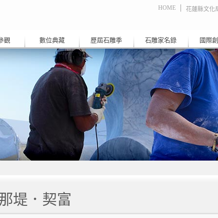
HOME
花蓮縣文化
參觀
數位典藏
歷屆石雕季
石雕家名錄
國際
那堤．契富