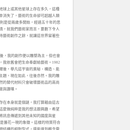
地球上或其他星球上存在多久，這種
幸消失了，藝術的生命卻可超越人類
己則是從兩歲多開始，經過五十年的思
情，就我們藝術家而言，要劃下令人
待藝術創作之餘，就讓這世界留著些
業後，我的創作便以雕塑為主，但也會
我依舊會把生命奉獻給藝術。1982
爾後，舉凡這宇宙的奧秘、構造、能
主題，現在如此，往後亦然。我的雕
然的替代材料只會破壞藝術品的高尚
敬與讚嘆。
存在本身就是個謎，我打算藉由這古
這麼做純粹是我的想法跟興趣，希望
將訊息傳遞到其他未知的國度與星
則是曇花一現的象徵。這樣的特質符合
間結構的相對型式，還能達到概念需