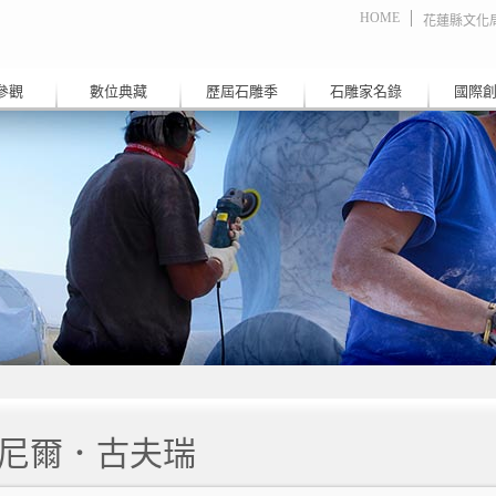
HOME
花蓮縣文化
參觀
數位典藏
歷屆石雕季
石雕家名錄
國際
尼爾．古夫瑞