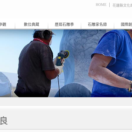
HOME
花蓮縣文化
參觀
數位典藏
歷屆石雕季
石雕家名錄
國際
良