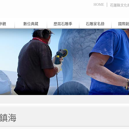
HOME
花蓮縣文化
參觀
數位典藏
歷屆石雕季
石雕家名錄
國際
鎮海