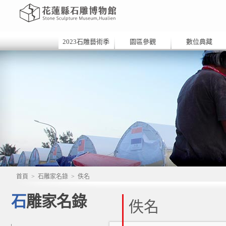
2023石雕藝術季
園區參觀
數位典藏
首頁
>
石雕家名錄
>
佚名
石雕家名錄
佚名