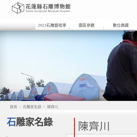
2023石雕藝術季
園區參觀
數位典藏
首頁
>
石雕家名錄
>
陳齊川
石雕家名錄
陳齊川