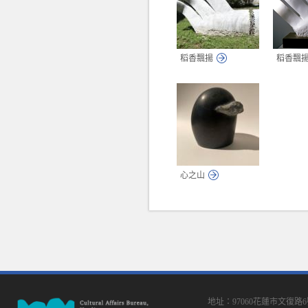
稻香飄揚
稻香飄
心之山
地址：97060花蓮市文復路