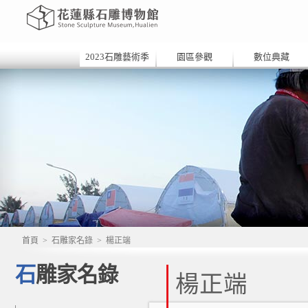
2023石雕藝術季
園區參觀
數位典藏
首頁
>
石雕家名錄
>
楊正端
石雕家名錄
楊正端