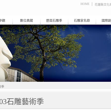
HOME
花蓮縣文化
參觀
數位典藏
歷屆石雕季
石雕家名錄
國際
術季
003石雕藝術季