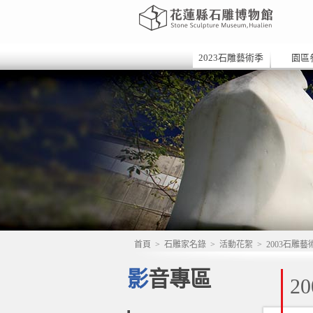
2023石雕藝術季
園區
首頁
>
石雕家名錄
>
活動花絮
>
2003石雕藝
影音專區
2