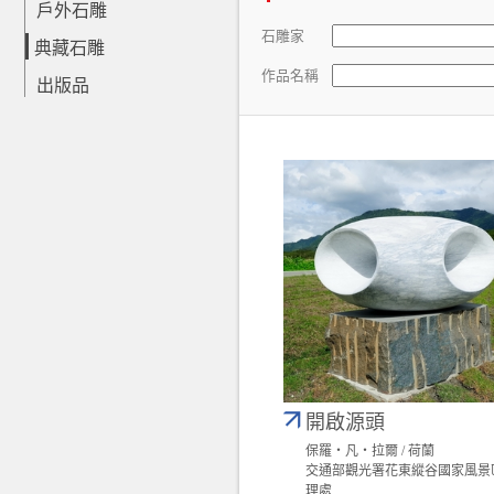
戶外石雕
石雕家
典藏石雕
作品名稱
出版品
開啟源頭
保羅‧凡‧拉爾 / 荷蘭
交通部觀光署花東縱谷國家風景
理處