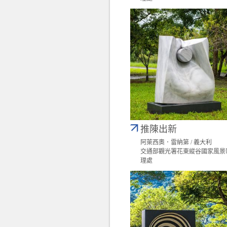
推陳出新
阿萊西奧．雷納第 / 義大利
交通部觀光署花東縱谷國家風景
理處