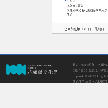
馮朝宗 / 臺灣
交通部觀光署花東縱谷國家風景
理處
您目前在第 9/46 頁
最前頁
地址：97060花蓮市文復路
TEL：886-3-8227121 分機24
Copyright © 2012 All
建議使用IE8版本以上螢幕最佳