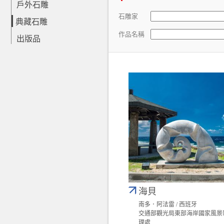
戶外石雕
石雕家
典藏石雕
作品名稱
出版品
海貝
南多．阿法雷 / 西班牙
交通部觀光局東部海岸國家風景
理處