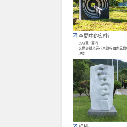
空間中的幻術
吳明聲 / 臺灣
交通部觀光署花東縱谷國家風景
理處
相遇