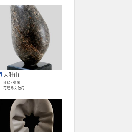
大肚山
陳松 / 臺灣
花蓮縣文化局