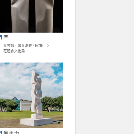
門
艾奔娜．米艾洛娃 / 保加利亞
花蓮縣文化局
無重力