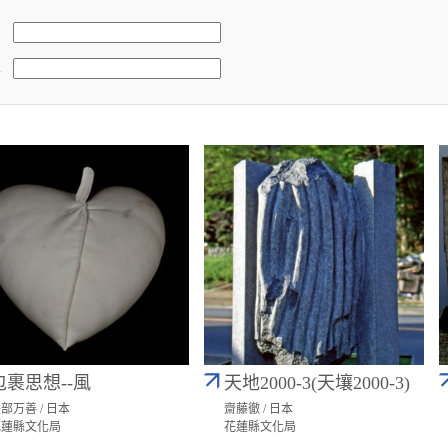
稱
包裹思想--風
天地2000-3(天壤2000-3)
部万善 / 日本
齋藤徹 / 日本
花蓮縣文化局
花蓮縣文化局