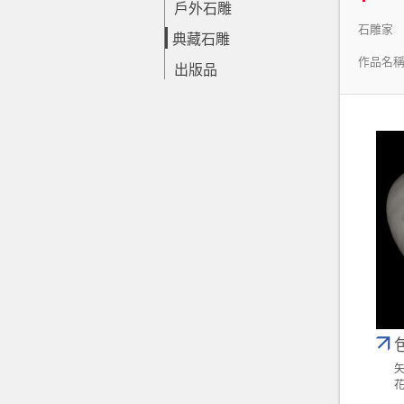
戶外石雕
石雕家
典藏石雕
作品名
出版品
矢