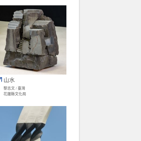
山水
黎志文 / 臺灣
花蓮縣文化局