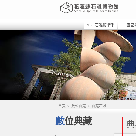
2023石雕藝術季
園區
首頁
>
數位典藏
>
典藏石雕
數位典藏
典