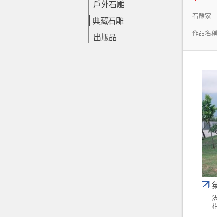
戶外石雕
石雕家
典藏石雕
作品名
出版品
法