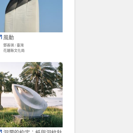
風動
鄧善琪 / 臺灣
花蓮縣文化局
洄瀾的約定：紙與洄紋針