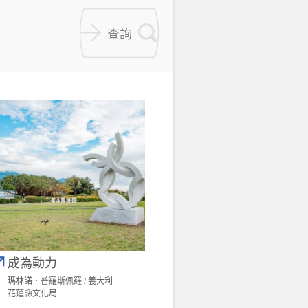
成為動力
瑪林諾．普羅斯佩羅 / 義大利
花蓮縣文化局