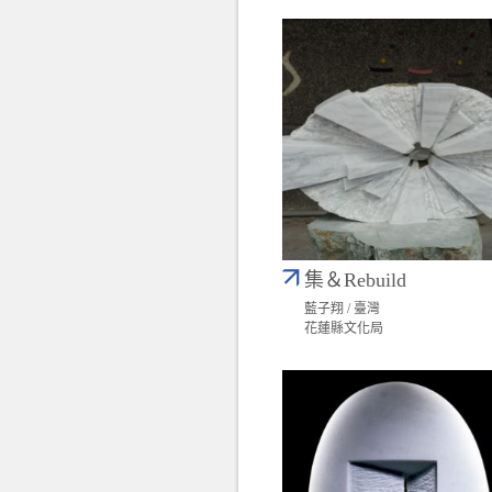
集＆Rebuild
藍子翔 / 臺灣
花蓮縣文化局