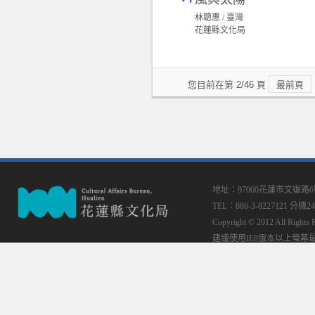
林聰惠 / 臺灣
花蓮縣文化局
您目前在第 2/46 頁
最前頁
地址：97060花蓮市文復路
TEL：886-3-8227121 分機24
Copyright © 2012 All
建議使用IE8版本以上螢幕最佳