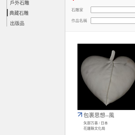
戶外石雕
石雕家
典藏石雕
作品名稱
出版品
包裹思想--風
矢部万善 / 日本
花蓮縣文化局