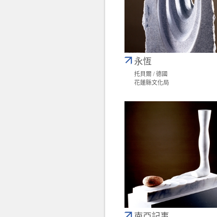
永恆
托貝爾 / 德國
花蓮縣文化局
南亞記事