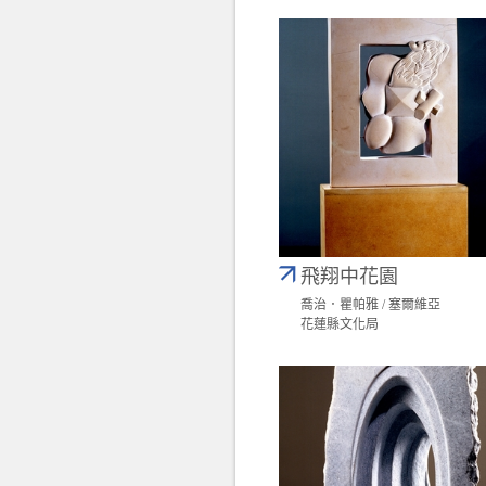
飛翔中花園
喬治．瞿帕雅 / 塞爾維亞
花蓮縣文化局