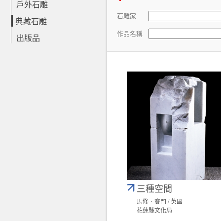
戶外石雕
石雕家
典藏石雕
作品名稱
出版品
三種空間
馬修．賽門 / 英國
花蓮縣文化局