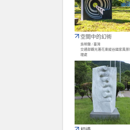
空間中的幻術
吳明聲 / 臺灣
交通部觀光署花東縱谷國家風景
理處
相遇