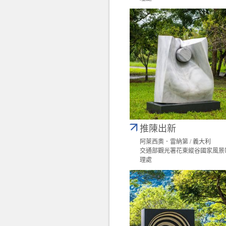
推陳出新
阿萊西奧．雷納第 / 義大利
交通部觀光署花東縱谷國家風景
理處