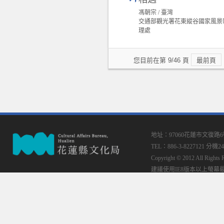
馮朝宗 / 臺灣
交通部觀光署花東縱谷國家風景
理處
您目前在第 9/46 頁
最前頁
地址：97060花蓮市文復路
TEL：886-3-8227121 分機24
Copyright © 2012 All
建議使用IE8版本以上螢幕最佳