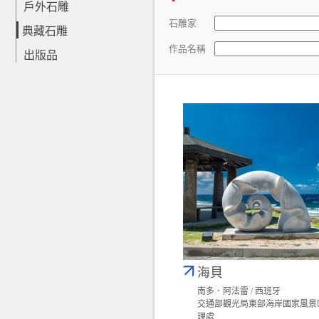
戶外石雕
石雕家
典藏石雕
作品名稱
出版品
海貝
南多．阿法雷 / 西班牙
交通部觀光局東部海岸國家風景
理處