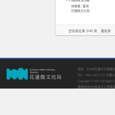
林聰惠 / 臺灣
花蓮縣文化局
您目前在第 2/46 頁
最前頁
地址：97060花蓮市文復路
TEL：886-3-8227121 分機24
Copyright © 2012 All
建議使用IE8版本以上螢幕最佳