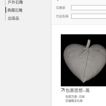
戶外石雕
石雕家
典藏石雕
作品名稱
出版品
包裹思想--風
矢部万善 / 日本
花蓮縣文化局