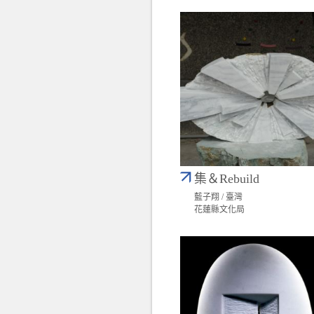
集＆Rebuild
藍子翔 / 臺灣
花蓮縣文化局