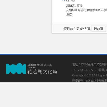
馮朝宗 / 臺灣
交通部觀光署花東縱谷國家風景
理處
您目前在第 9/46 頁
最前頁
地址：97060花蓮市文復路
TEL：886-3-8227121 分機24
Copyright © 2012 All
建議使用IE8版本以上螢幕最佳