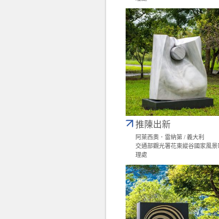
推陳出新
阿萊西奧．雷納第 / 義大利
交通部觀光署花東縱谷國家風景
理處