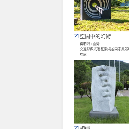
空間中的幻術
吳明聲 / 臺灣
交通部觀光署花東縱谷國家風景
理處
相遇