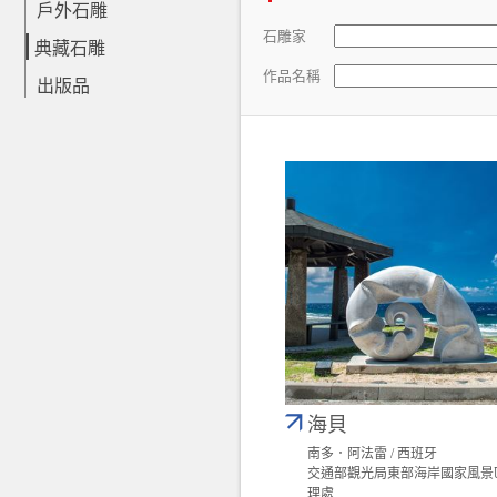
戶外石雕
石雕家
典藏石雕
作品名稱
出版品
海貝
南多．阿法雷 / 西班牙
交通部觀光局東部海岸國家風景
理處