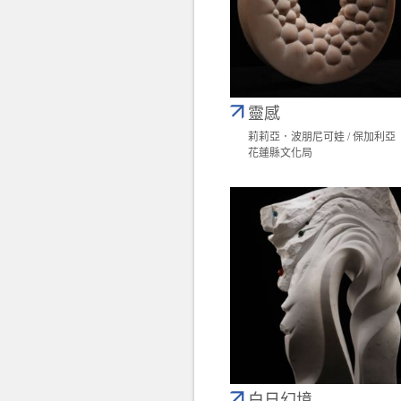
靈感
莉莉亞．波朋尼可娃 / 保加利亞
花蓮縣文化局
白日幻境