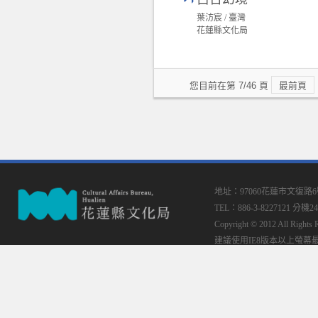
葉汸宸 / 臺灣
花蓮縣文化局
您目前在第 7/46 頁
最前頁
地址：97060花蓮市文復路
TEL：886-3-8227121 分機24
Copyright © 2012 All
建議使用IE8版本以上螢幕最佳