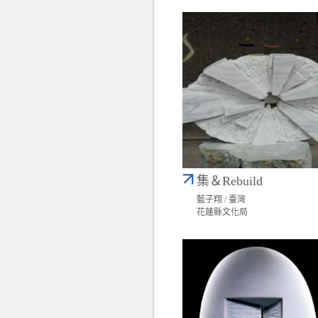
集＆Rebuild
藍子翔 / 臺灣
花蓮縣文化局