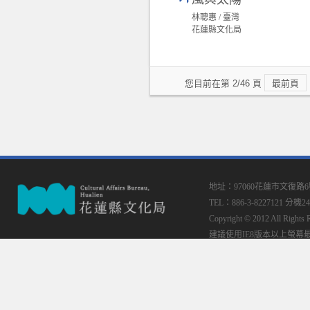
林聰惠 / 臺灣
花蓮縣文化局
您目前在第 2/46 頁
最前頁
地址：97060花蓮市文復路
TEL：886-3-8227121 分機24
Copyright © 2012 All
建議使用IE8版本以上螢幕最佳