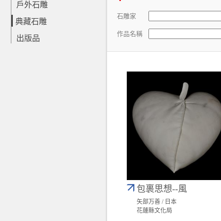
戶外石雕
石雕家
典藏石雕
作品名稱
出版品
包裹思想--風
矢部万善 / 日本
花蓮縣文化局