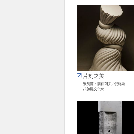
片刻之美
米凱爾．索伯列夫 / 俄羅斯
花蓮縣文化局