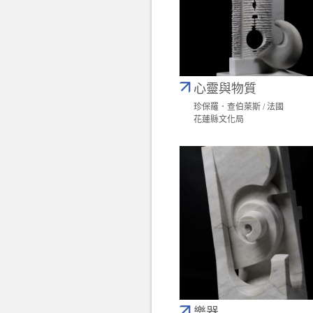
心靈與物質
珍保羅．查伯萊斯 / 法國
花蓮縣文化局
樂器