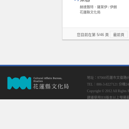
赫達雅特．薩萊伊 / 伊朗
花蓮縣文化局
您目前在第 5/46 頁
最前頁
地址：97060花蓮市文復路
TEL：886-3-8227121 分機24
Copyright © 2012 All
建議使用IE8版本以上螢幕最佳