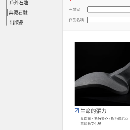
戶外石雕
石雕家
典藏石雕
作品名稱
出版品
生命的張力
艾瑞爾．斯特魯克 / 斯洛維尼亞
花蓮縣文化局