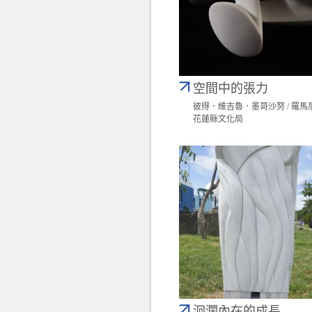
空間中的張力
彼得．維吉魯．墨哥沙努 / 羅馬
花蓮縣文化局
洄瀾內在的成長