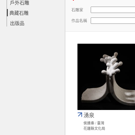
戶外石雕
石雕家
典藏石雕
作品名稱
出版品
湧泉
侯連秦 / 臺灣
花蓮縣文化局