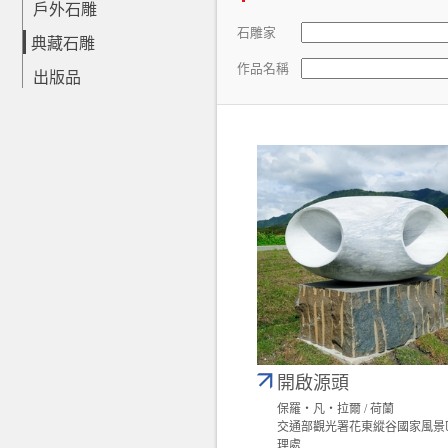
戶外石雕
石雕家
典藏石雕
作品名稱
出版品
開啟源頭
保羅‧凡‧拉爾 / 荷蘭
交通部觀光署花東縱谷國家風景
理處