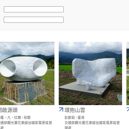
稱
開啟源頭
環抱山雲
羅‧凡‧拉爾 / 荷蘭
彭郡茹 / 臺灣
交通部觀光署花東縱谷國家風景區管
交通部觀光署花東縱谷國家風景區管
理處
理處