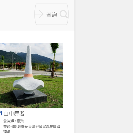
山中舞者
黃清輝 / 臺灣
交通部觀光署花東縱谷國家風景區管
理處