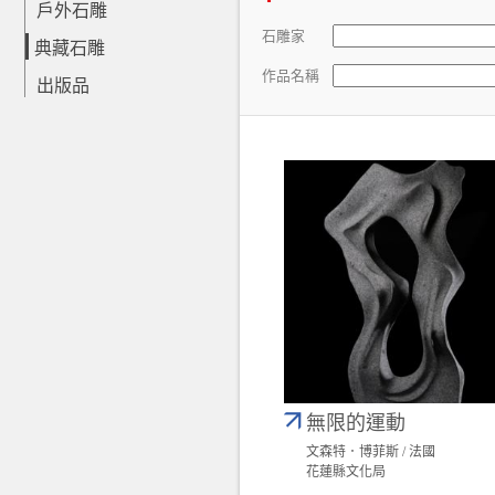
戶外石雕
石雕家
典藏石雕
作品名稱
出版品
無限的運動
文森特．博菲斯 / 法國
花蓮縣文化局