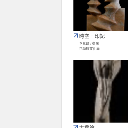
時空．印記
李紫晴 / 臺灣
花蓮縣文化局
大樹論