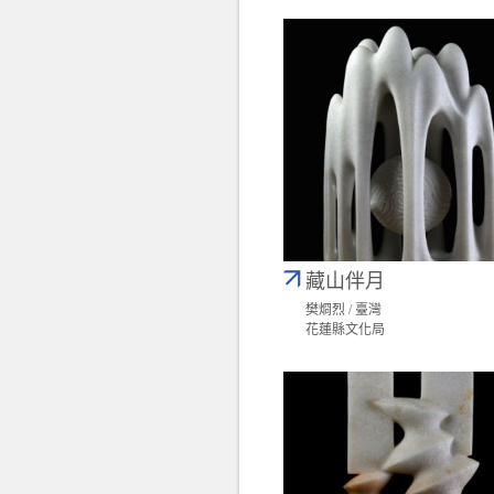
藏山伴月
樊烱烈 / 臺灣
花蓮縣文化局