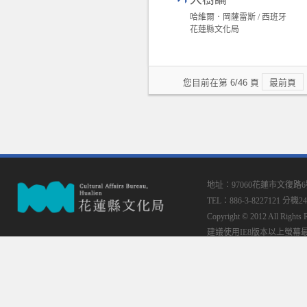
哈維爾．岡薩雷斯 / 西班牙
花蓮縣文化局
您目前在第 6/46 頁
最前頁
地址：97060花蓮市文復路
TEL：886-3-8227121 分機24
Copyright © 2012 All
建議使用IE8版本以上螢幕最佳