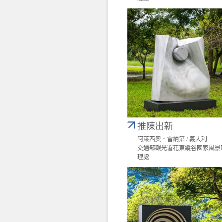
推陳出新
阿萊西奧．雷納第 / 義大利
交通部觀光署花東縱谷國家風景
理處