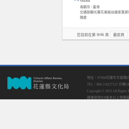
馮朝宗 / 臺灣
交通部觀光署花東縱谷國家風景
理處
您目前在第 9/46 頁
最前頁
地址：97060花蓮市文復路
TEL：886-3-8227121 分機24
Copyright © 2012 All
建議使用IE8版本以上螢幕最佳