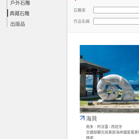
戶外石雕
石雕家
典藏石雕
作品名稱
出版品
海貝
南多．阿法雷 / 西班牙
交通部觀光局東部海岸國家風景
理處