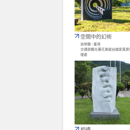
空間中的幻術
吳明聲 / 臺灣
交通部觀光署花東縱谷國家風景
理處
相遇