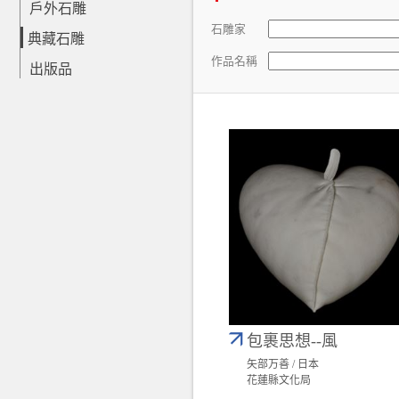
戶外石雕
石雕家
典藏石雕
作品名稱
出版品
包裹思想--風
矢部万善 / 日本
花蓮縣文化局