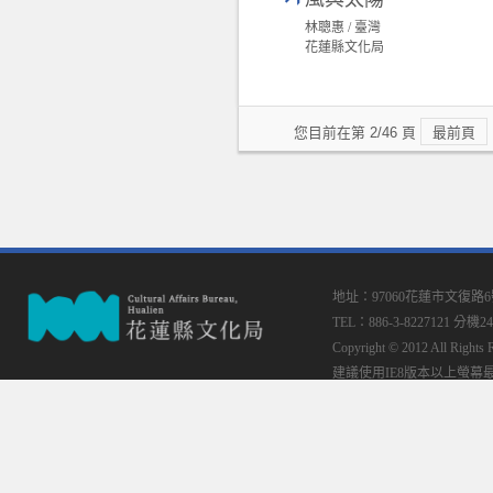
林聰惠 / 臺灣
花蓮縣文化局
您目前在第 2/46 頁
最前頁
地址：97060花蓮市文復路
TEL：886-3-8227121 分機24
Copyright © 2012 All
建議使用IE8版本以上螢幕最佳