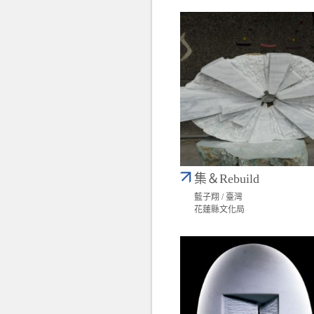
集＆Rebuild
藍子翔 / 臺灣
花蓮縣文化局