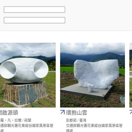
稱
開啟源頭
環抱山雲
羅‧凡‧拉爾 / 荷蘭
彭郡茹 / 臺灣
交通部觀光署花東縱谷國家風景區管
交通部觀光署花東縱谷國家風景區管
理處
理處