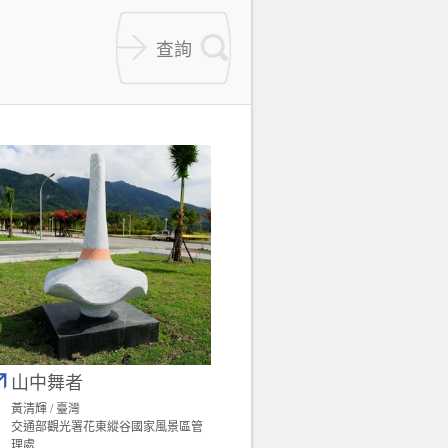
山中舞者
黃清輝 / 臺灣
交通部觀光署花東縱谷國家風景區管
理處