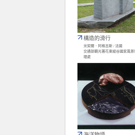
構造的滑行
米契爾．阿格吉斯 / 法國
交通部觀光署花東縱谷國家風景
理處
海洋物語