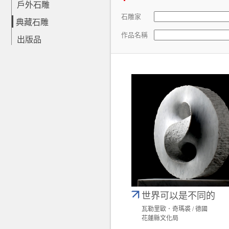
戶外石雕
石雕家
典藏石雕
作品名稱
出版品
世界可以是不同的
瓦勒里歐．奇瑪裘 / 德國
花蓮縣文化局