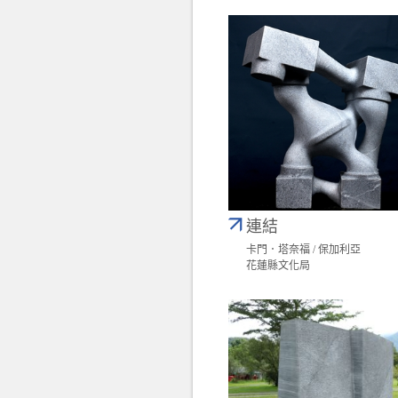
連結
卡門．塔奈福 / 保加利亞
花蓮縣文化局