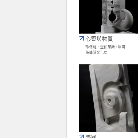
心靈與物質
珍保羅．查伯萊斯 / 法國
花蓮縣文化局
樂器