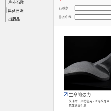
戶外石雕
石雕家
典藏石雕
作品名稱
出版品
生命的張力
艾瑞爾．斯特魯克 / 斯洛維尼亞
花蓮縣文化局