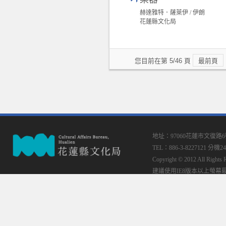
赫達雅特．薩萊伊 / 伊朗
花蓮縣文化局
您目前在第 5/46 頁
最前頁
地址：97060花蓮市文復路
TEL：886-3-8227121 分機24
Copyright © 2012 All
建議使用IE8版本以上螢幕最佳