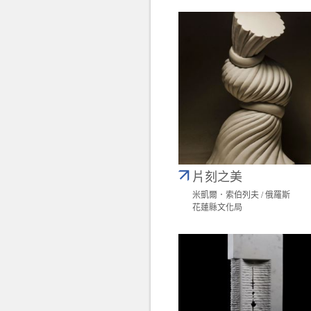
片刻之美
米凱爾．索伯列夫 / 俄羅斯
花蓮縣文化局