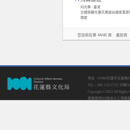
向光華 / 臺灣
交通部觀光署花東縱谷國家風景
理處
您目前在第 44/46 頁
最前頁
地址：97060花蓮市文復路
TEL：886-3-8227121 分機24
Copyright © 2012 All
建議使用IE8版本以上螢幕最佳