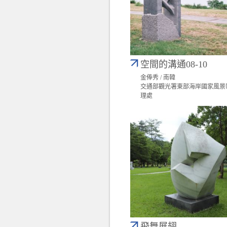
空間的溝通08-10
金俸秀 / 南韓
交通部觀光署東部海岸國家風景
理處
飛舞展翅