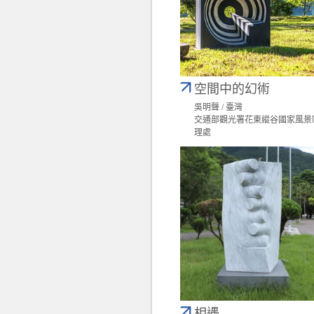
空間中的幻術
吳明聲 / 臺灣
交通部觀光署花東縱谷國家風景
理處
相遇