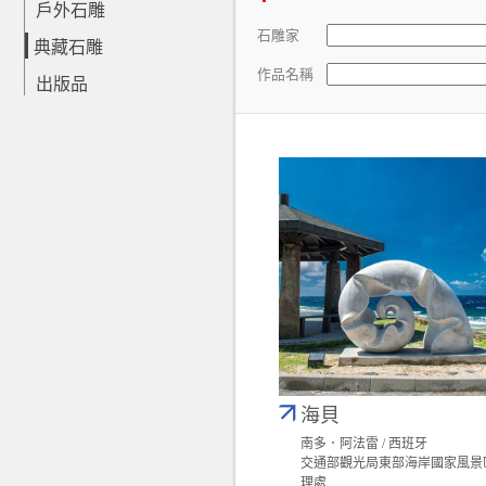
戶外石雕
石雕家
典藏石雕
作品名稱
出版品
海貝
南多．阿法雷 / 西班牙
交通部觀光局東部海岸國家風景
理處