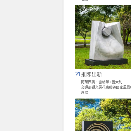
推陳出新
阿萊西奧．雷納第 / 義大利
交通部觀光署花東縱谷國家風景
理處