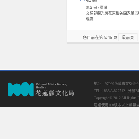
馮朝宗 / 臺灣
交通部觀光署花東縱谷國家風景
理處
您目前在第 9/46 頁
最前頁
地址：97060花蓮市文復路
TEL：886-3-8227121 分機24
Copyright © 2012 All
建議使用IE8版本以上螢幕最佳