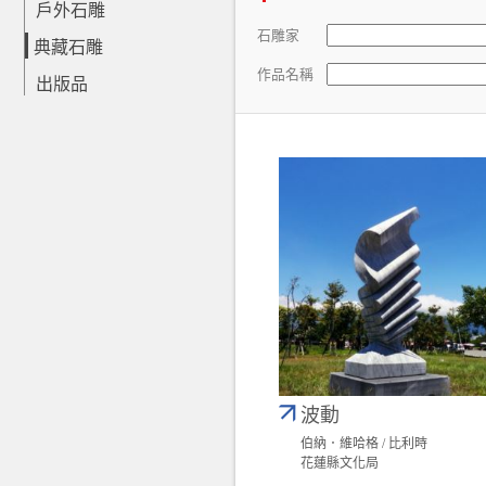
戶外石雕
石雕家
典藏石雕
作品名稱
出版品
波動
伯納．維哈格 / 比利時
花蓮縣文化局