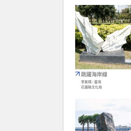
跳躍海岸線
李紫晴 / 臺灣
花蓮縣文化局