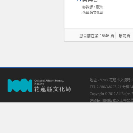
鄭詠鐸 / 臺灣
花蓮縣文化局
您目前在第 15/46 頁
最前頁
地址：97060花蓮市文復路
TEL：886-3-8227121 分機24
Copyright © 2012 All
建議使用IE8版本以上螢幕最佳