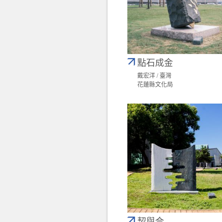
點石成金
戴宏洋 / 臺灣
花蓮縣文化局
契與合