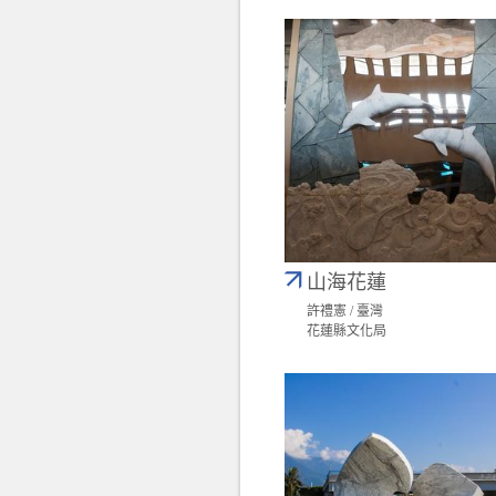
山海花蓮
許禮憲 / 臺灣
花蓮縣文化局