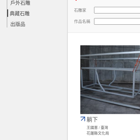
戶外石雕
石雕家
典藏石雕
作品名稱
出版品
躺下
王國憲 / 臺灣
花蓮縣文化局