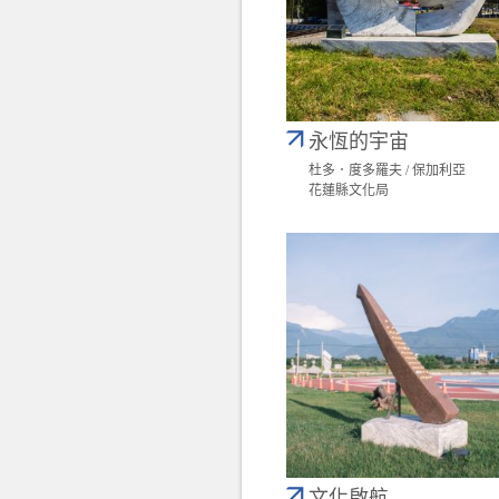
永恆的宇宙
杜多．度多羅夫 / 保加利亞
花蓮縣文化局
文化啟航