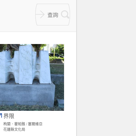
界限
枸蘭．瞿帕雅 / 塞爾維亞
花蓮縣文化局