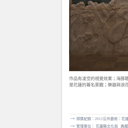
作品有凌空的視覺效果；海豚聰
是花蓮的著名景觀；樂器與浪
得獎紀錄：2012公共藝術：花
管理單位： 花蓮縣文化局 典藏