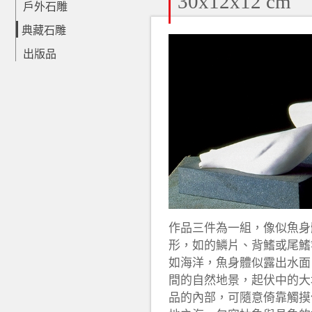
30x12x12 cm
戶外石雕
典藏石雕
出版品
作品三件為一組，像似魚身
形，如的鱗片、背鰭或尾鰭
如海洋，魚身體似露出水面
間的自然地景，起伏中的大
品的內部，可隨意倚靠觸摸