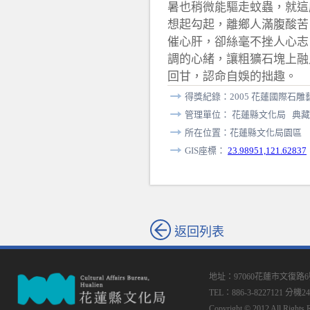
暑也稍微能驅走蚊蟲，就這
想起勾起，離鄉人滿腹酸苦
催心肝，卻絲毫不挫人心志
調的心緒，讓粗獷石塊上融
回甘，認命自娛的拙趣。
得獎紀錄：2005 花蓮國際石
管理單位： 花蓮縣文化局 典藏
所在位置：花蓮縣文化局園區
GIS座標：
23.98951,121.62837
返回列表
地址：97060花蓮市文復路
TEL：886-3-8227121 分機24
Copyright © 2012 All