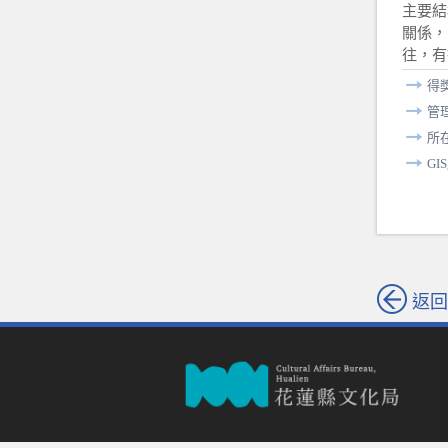
主要結
關係，
往，有
得
管
所
GI
返回