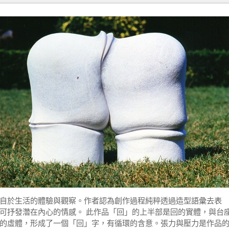
自於生活的體驗與觀察。作者認為創作過程純粹透過造型語彙去表
可抒發濳在內心的情感。 此作品「回」的上半部是回的實體，與台
的虛體，形成了一個「回」字，有循環的含意。張力與壓力是作品