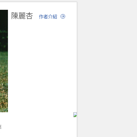
陳麗杏
作者介紹
座
的