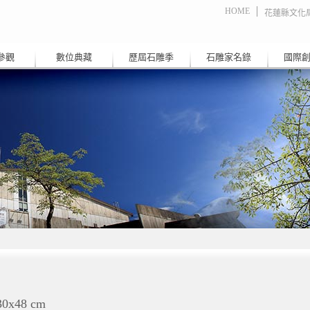
HOME
花蓮縣文化
參觀
數位典藏
歷屆石雕季
石雕家名錄
國際
30x48 cm