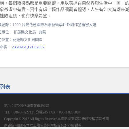
構，每個銜接點都是重要關鍵，用以表達在自然界與生活中「回」
象徵虛中有實、實中有虛。藉作品讓觀者體認，人生有如大海潮來
挫敗沮喪，也有快樂希望。
獎紀錄：1999 台灣花蓮國際石雕藝術季戶外創作營複審入選
理單位： 花蓮縣文化局 典藏
在位置：花蓮縣文化局園區
S座標：
23.98951,121.62837
列表
地址：97060花蓮市文復路6號
TEL：886-3-8227121 分機245
FAX：886-3-8235084
Copyright © 2012 All Rights Reserved本網站圖文資料未經授權請勿使用
建議使用IE8版本以上螢幕最佳解析度1024x768觀看