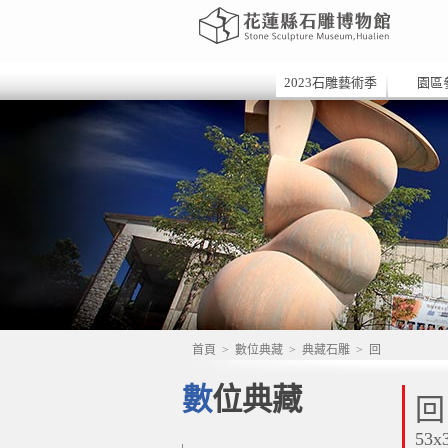
2023石雕藝術季
園區
首頁
>
數位典藏
>
典藏石雕
>
回
數位典藏
回
53x